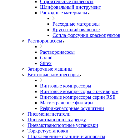
Строительные пылесосы
Шлифовальный инструмент
Расходные материалы
Расходные материалы
Круги шлифовальные
Сопла-форсунки краскопультов
Растворонасосы
Растворонасосы
Grand
Stirex
Затирочные машины
Винтовые компрессоры
Винтовые компрессоры
Винтовые компрессоры с ресивером
Винтовые компрессоры серии RSE
Магистральные фильтры
Рефрижераторные осушители
Пневмонагнетатели
Пневмотранспорт в аренду
Пневмотранспортные установки
Торкрет-установки
Шпаклевочные станции и аппараты