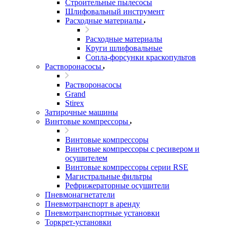
Строительные пылесосы
Шлифовальный инструмент
Расходные материалы
Расходные материалы
Круги шлифовальные
Сопла-форсунки краскопультов
Растворонасосы
Растворонасосы
Grand
Stirex
Затирочные машины
Винтовые компрессоры
Винтовые компрессоры
Винтовые компрессоры с ресивером и
осушителем
Винтовые компрессоры серии RSE
Магистральные фильтры
Рефрижераторные осушители
Пневмонагнетатели
Пневмотранспорт в аренду
Пневмотранспортные установки
Торкрет-установки