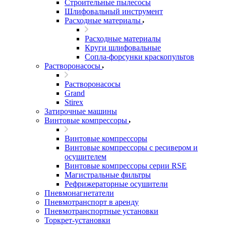
Строительные пылесосы
Шлифовальный инструмент
Расходные материалы
Расходные материалы
Круги шлифовальные
Сопла-форсунки краскопультов
Растворонасосы
Растворонасосы
Grand
Stirex
Затирочные машины
Винтовые компрессоры
Винтовые компрессоры
Винтовые компрессоры с ресивером и
осушителем
Винтовые компрессоры серии RSE
Магистральные фильтры
Рефрижераторные осушители
Пневмонагнетатели
Пневмотранспорт в аренду
Пневмотранспортные установки
Торкрет-установки