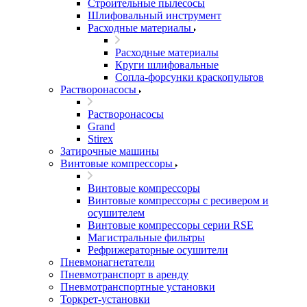
Строительные пылесосы
Шлифовальный инструмент
Расходные материалы
Расходные материалы
Круги шлифовальные
Сопла-форсунки краскопультов
Растворонасосы
Растворонасосы
Grand
Stirex
Затирочные машины
Винтовые компрессоры
Винтовые компрессоры
Винтовые компрессоры с ресивером и
осушителем
Винтовые компрессоры серии RSE
Магистральные фильтры
Рефрижераторные осушители
Пневмонагнетатели
Пневмотранспорт в аренду
Пневмотранспортные установки
Торкрет-установки