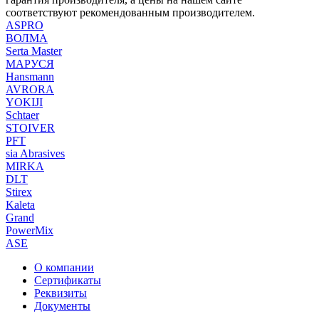
соответствуют рекомендованным производителем.
ASPRO
ВОЛМА
Serta Master
МАРУСЯ
Hansmann
AVRORA
YOKIJI
Schtaer
STOIVER
PFT
sia Abrasives
MIRKA
DLT
Stirex
Kaleta
Grand
PowerMix
ASE
О компании
Сертификаты
Реквизиты
Документы