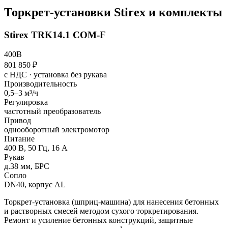
Торкрет-установки Stirex и комплекты
Stirex TRK14.1 COM-F
400В
801 850 ₽
с НДС · установка без рукава
Производительность
0,5–3 м³/ч
Регулировка
частотный преобразователь
Привод
однооборотный электромотор
Питание
400 В, 50 Гц, 16 А
Рукав
д.38 мм, БРС
Сопло
DN40, корпус AL
Торкрет-установка (шприц-машина) для нанесения бетонных
и растворных смесей методом сухого торкретирования.
Ремонт и усиление бетонных конструкций, защитные