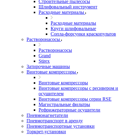
Строительные пылесосы
Шлифовальный инструмент
Расходные материалы
Расходные материалы
Круги шлифовальные
Сопла-форсунки краскопультов
Растворонасосы
Растворонасосы
Grand
Stirex
Затирочные машины
Винтовые компрессоры
Винтовые компрессоры
Винтовые компрессоры с ресивером и
осушителем
Винтовые компрессоры серии RSE
Магистральные фильтры
Рефрижераторные осушители
Пневмонагнетатели
Пневмотранспорт в аренду
Пневмотранспортные установки
Торкрет-установки