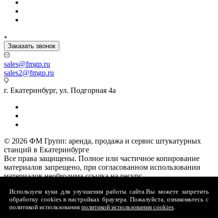
Заказать звонок
sales
@fmgp.ru
sales2@fmgp.ru
г. Екатеринбург, ул. Подгорная 4а
© 2026 ФМ Групп: аренда, продажа и сервис штукатурных
станций в Екатеринбурге
Все права защищены. Полное или частичное копирование
материалов запрещено, при согласованном использовании
материалов необходима ссылка на ресурс.
Политика конфиденциальности
Используем куки для улучшения работы сайта.
Вы можете запретить
Политика обработки файлов cookie
обработку сookies в настройках браузера. Пожалуйста, ознакомьтесь с
Договор-оферты
политикой использования
политикой использования cookies
.