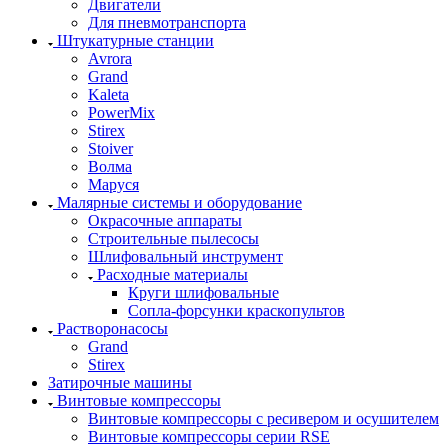
Двигатели
Для пневмотранспорта
Штукатурные станции
Avrora
Grand
Kaleta
PowerMix
Stirex
Stoiver
Волма
Маруся
Малярные системы и оборудование
Окрасочные аппараты
Строительные пылесосы
Шлифовальный инструмент
Расходные материалы
Круги шлифовальные
Сопла-форсунки краскопультов
Растворонасосы
Grand
Stirex
Затирочные машины
Винтовые компрессоры
Винтовые компрессоры с ресивером и осушителем
Винтовые компрессоры серии RSE