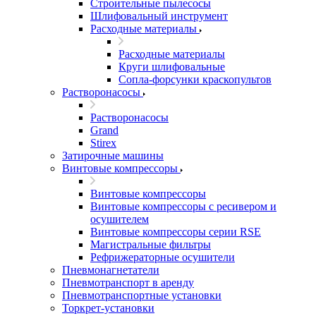
Строительные пылесосы
Шлифовальный инструмент
Расходные материалы
Расходные материалы
Круги шлифовальные
Сопла-форсунки краскопультов
Растворонасосы
Растворонасосы
Grand
Stirex
Затирочные машины
Винтовые компрессоры
Винтовые компрессоры
Винтовые компрессоры с ресивером и
осушителем
Винтовые компрессоры серии RSE
Магистральные фильтры
Рефрижераторные осушители
Пневмонагнетатели
Пневмотранспорт в аренду
Пневмотранспортные установки
Торкрет-установки