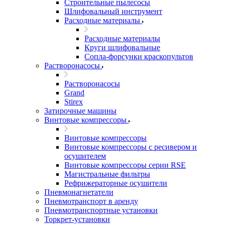
Строительные пылесосы
Шлифовальный инструмент
Расходные материалы
Расходные материалы
Круги шлифовальные
Сопла-форсунки краскопультов
Растворонасосы
Растворонасосы
Grand
Stirex
Затирочные машины
Винтовые компрессоры
Винтовые компрессоры
Винтовые компрессоры с ресивером и
осушителем
Винтовые компрессоры серии RSE
Магистральные фильтры
Рефрижераторные осушители
Пневмонагнетатели
Пневмотранспорт в аренду
Пневмотранспортные установки
Торкрет-установки