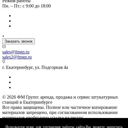
Режим работы
Пн. – Пт.: с 9:00 до 18:00
Заказать звонок
sales
@fmgp.ru
sales2@fmgp.ru
г. Екатеринбург, ул. Подгорная 4а
© 2026 ФМ Групп: аренда, продажа и сервис штукатурных
станций в Екатеринбурге
Все права защищены. Полное или частичное копирование
материалов запрещено, при согласованном использовании
материалов необходима ссылка на ресурс.
Политика конфиденциальности
Используем куки для улучшения работы сайта.
Вы можете запретить
Политика обработки файлов cookie