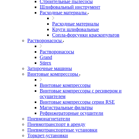
Строительные пылесосы
Шлифовальный инструмент
Расходные материалы
Расходные материалы
Круги шлифовальные
Сопла-форсунки краскопультов
Растворонасосы
Растворонасосы
Grand
Stirex
Затирочные машины
Винтовые компрессоры
Винтовые компрессоры
Винтовые компрессоры с ресивером и
осушителем
Винтовые компрессоры серии RSE
Магистральные фильтры
Рефрижераторные осушители
Пневмонагнетатели
Пневмотранспорт в аренду
Пневмотранспортные установки
Торкрет-установки