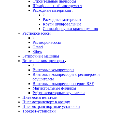
Строительные пылесосы
Шлифовальный инструмент
Расходные материалы
Расходные материалы
Круги шлифовальные
Сопла-форсунки краскопультов
Растворонасосы
Растворонасосы
Grand
Stirex
Затирочные машины
Винтовые компрессоры
Винтовые компрессоры
Винтовые компрессоры с ресивером и
осушителем
Винтовые компрессоры серии RSE
Магистральные фильтры
Рефрижераторные осушители
Пневмонагнетатели
Пневмотранспорт в аренду
Пневмотранспортные установки
Торкрет-установки