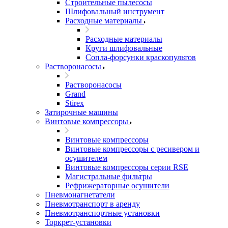
Строительные пылесосы
Шлифовальный инструмент
Расходные материалы
Расходные материалы
Круги шлифовальные
Сопла-форсунки краскопультов
Растворонасосы
Растворонасосы
Grand
Stirex
Затирочные машины
Винтовые компрессоры
Винтовые компрессоры
Винтовые компрессоры с ресивером и
осушителем
Винтовые компрессоры серии RSE
Магистральные фильтры
Рефрижераторные осушители
Пневмонагнетатели
Пневмотранспорт в аренду
Пневмотранспортные установки
Торкрет-установки