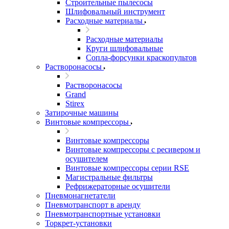
Строительные пылесосы
Шлифовальный инструмент
Расходные материалы
Расходные материалы
Круги шлифовальные
Сопла-форсунки краскопультов
Растворонасосы
Растворонасосы
Grand
Stirex
Затирочные машины
Винтовые компрессоры
Винтовые компрессоры
Винтовые компрессоры с ресивером и
осушителем
Винтовые компрессоры серии RSE
Магистральные фильтры
Рефрижераторные осушители
Пневмонагнетатели
Пневмотранспорт в аренду
Пневмотранспортные установки
Торкрет-установки