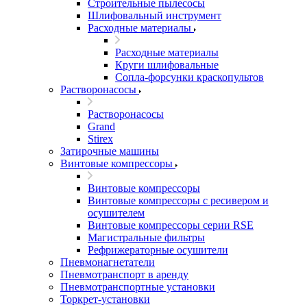
Строительные пылесосы
Шлифовальный инструмент
Расходные материалы
Расходные материалы
Круги шлифовальные
Сопла-форсунки краскопультов
Растворонасосы
Растворонасосы
Grand
Stirex
Затирочные машины
Винтовые компрессоры
Винтовые компрессоры
Винтовые компрессоры с ресивером и
осушителем
Винтовые компрессоры серии RSE
Магистральные фильтры
Рефрижераторные осушители
Пневмонагнетатели
Пневмотранспорт в аренду
Пневмотранспортные установки
Торкрет-установки