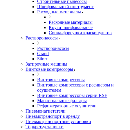
Строительные пылесосы
Шлифовальный инструмент
Расходные материалы
Расходные материалы
Круги шлифовальные
Сопла-форсунки краскопультов
Растворонасосы
Растворонасосы
Grand
Stirex
Затирочные машины
Винтовые компрессоры
Винтовые компрессоры
Винтовые компрессоры с ресивером и
осушителем
Винтовые компрессоры серии RSE
Магистральные фильтры
Рефрижераторные осушители
Пневмонагнетатели
Пневмотранспорт в аренду
Пневмотранспортные установки
Торкрет-установки