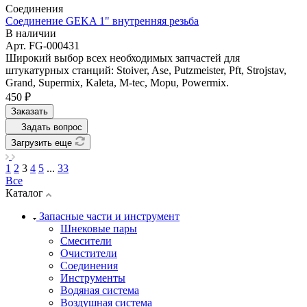
Соединения
Соединение GEKA 1" внутренняя резьба
В наличии
Арт.
FG-000431
Широкий выбор всех необходимых запчастей для
штукатурных станций: Stoiver, Ase, Putzmeister, Pft, Strojstav,
Grand, Supermix, Kaleta, M-tec, Mopu, Powermix.
450 ₽
Заказать
Задать вопрос
Загрузить еще
1
2
3
4
5
...
33
Все
Каталог
Запасные части и инструмент
Шнековые пары
Смесители
Очистители
Соединения
Инструменты
Водяная система
Воздушная система