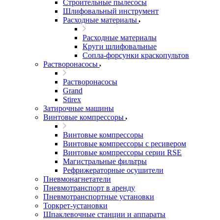
Строительные пылесосы
Шлифовальный инструмент
Расходные материалы
Расходные материалы
Круги шлифовальные
Сопла-форсунки краскопультов
Растворонасосы
Растворонасосы
Grand
Stirex
Затирочные машины
Винтовые компрессоры
Винтовые компрессоры
Винтовые компрессоры с ресивером
Винтовые компрессоры серии RSE
Магистральные фильтры
Рефрижераторные осушители
Пневмонагнетатели
Пневмотранспорт в аренду
Пневмотранспортные установки
Торкрет-установки
Шпаклевочные станции и аппараты